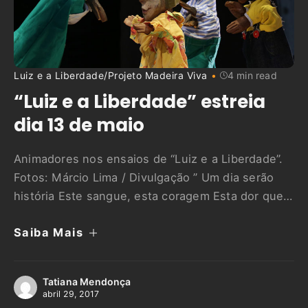
Luiz e a Liberdade
/
Projeto Madeira Viva
4 min read
“Luiz e a Liberdade” estreia
dia 13 de maio
Animadores nos ensaios de “Luiz e a Liberdade”.
Fotos: Márcio Lima / Divulgação ” Um dia serão
história Este sangue, esta coragem Esta dor que o
corpo esquece Este peso na memória Das gentes
Saiba Mais
se acumulando.” (Myriam Fraga) Décadas antes da
abolição da escravatura no Brasil, em 13 de maio
de 1888, um negro baiano já …
Tatiana Mendonça
abril 29, 2017