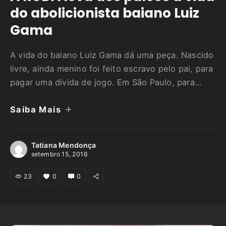
do abolicionista baiano Luiz
Gama
A vida do baiano Luiz Gama dá uma peça. Nascido
livre, ainda menino foi feito escravo pelo pai, para
pagar uma dívida de jogo. Em São Paulo, para
onde foi levado, conquistou judicialmente a
Saiba Mais
própria liberdade e a de mais de 500 homens e
mulheres escravizados. Inspirada por esta
história, A RODA resolveu levar aos …
Tatiana Mendonça
setembro 15, 2016
23
0
0