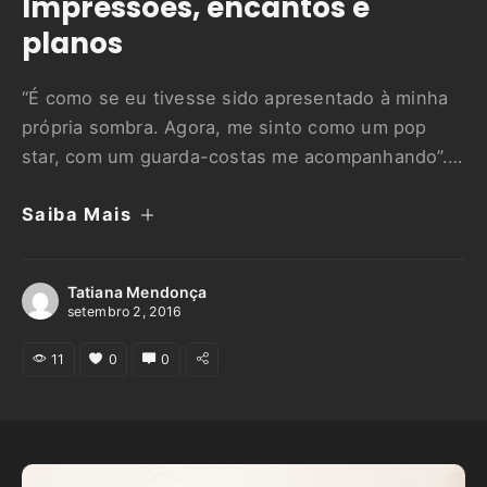
Impressões, encantos e
planos
“É como se eu tivesse sido apresentado à minha
própria sombra. Agora, me sinto como um pop
star, com um guarda-costas me acompanhando”.
O artista plástico Ediobaldo Nascimento, 49, o Ed
Saiba Mais
Ragami, ganhou a inseparável companhia durante
a Oficina de Teatro de Sombras Contemporâneo,
que aconteceu entre os dias 24 e 29 de agosto
Tatiana Mendonça
no …
setembro 2, 2016
11
0
0