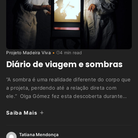
Projeto Madeira Viva
4 min read
Diário de viagem e sombras
“A sombra é uma realidade diferente do corpo que
a projeta, perdendo até a relação direta com
ele.” Olga Gómez fez esta descoberta durante
a Oficina Internacional de Teatro de Sombras,
Saiba Mais
oferecida anualmente pelo Teatro Gioco Vita
(TGV) em sua sede em Piacenza, na Itália.
Durante três semanas, entre os dias 16 de maio e
Tatiana Mendonça
4 de junho, Olga e …