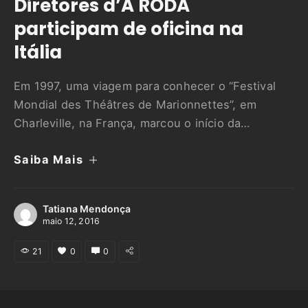
Diretores d’A RODA
participam de oficina na
Itália
Em 1997, uma viagem para conhecer o “Festival
Mondial des Théâtres de Marionnettes”, em
Charleville, na França, marcou o início da
companhia A RODA. No dia 14 deste mês, Olga
Saiba Mais
Gómez e Marcus Sampaio, diretores do grupo,
voltam a viajar juntos, desta vez para participar da
Oficina Internacional de Teatro de Sombras,
Tatiana Mendonça
oferecida anualmente pelo …
maio 12, 2016
21
0
0