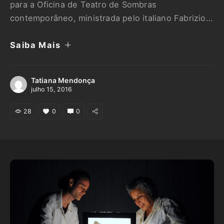
para a Oficina de Teatro de Sombras
contemporâneo, ministrada pelo italiano Fabrizio
Montecchi, diretor de prestígio internacional e
Saiba Mais
encenador do Teatro Gioco Vita, uma das maiores
companhias de teatro de sombras da atualidade.
A oficina acontece entre os dias 24 e 29 de
Tatiana Mendonça
agosto, no …
julho 15, 2016
28
0
0