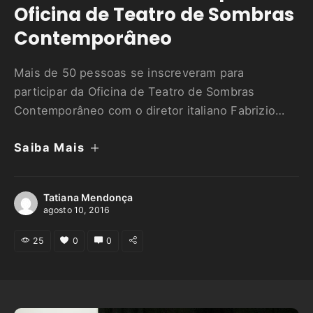
Oficina de Teatro de Sombras
Contemporâneo
Mais de 50 pessoas se inscreveram para
participar da Oficina de Teatro de Sombras
Contemporâneo com o diretor italiano Fabrizio
Montecchi. Inicialmente, foram disponibilizadas 18
Saiba Mais
vagas para o curso, mas por conta da qualidade
das propostas recebidas, 20 pessoas foram
selecionadas. Entre eles, estão atores, artistas
Tatiana Mendonça
plásticos, contadores de histórias e professores.
agosto 10, 2016
Ainda assim, a escolha …
25
0
0