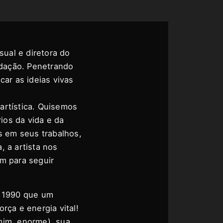
visual e diretora do
dação. Penetrando
car as ideias vivas
artística. Quisemos
ios da vida e da
 em seus trabalhos,
 a artista nos
m para seguir
s 1990 que um
rça e energia vital!
mim, enorme), sua