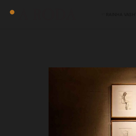
RAINHA VASH
A
RODA