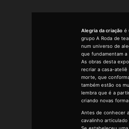
Alegria da criação
é 
grupo A Roda de te
num universo de aleg
que fundamentam a e
As obras desta expo
recriar a casa-ateli
morte, que conform
também estão os muit
lembra que é a part
criando novas formas
Antes de conhecer a
cavalinho articulado
Se estabeleceu uma 