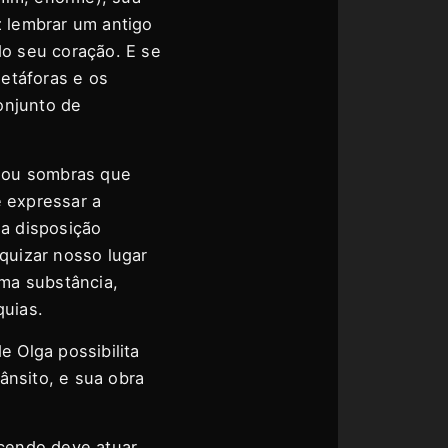
 lembrar um antigo
do seu coração. E se
etáforas e os
onjunto de
 ou sombras que
e expressar a
 a disposição
rquizar nosso lugar
ma substância,
uias.
e Olga possibilita
ânsito, e sua obra
cendo deve atuar