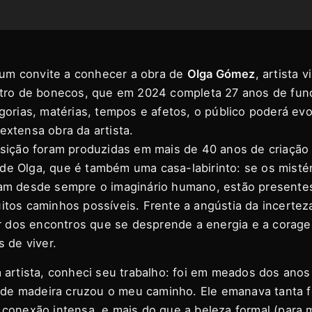
um convite a conhecer a obra de
Olga Gómez
, artista 
atro de bonecos, que em 2024 completa 27 anos de fun
orias, matérias, tempos e afetos, o público poderá evo
xtensa obra da artista.
sição foram produzidas em mais de 40 anos de criação 
ê de Olga, que é também uma casa-labirinto: se os mistér
am desde sempre o imaginário humano, estão presentes
os caminhos possíveis. Frente a angústia da incerteza,
ir dos encontros que se desprende a energia e a corage
 de viver.
 artista, conheci seu trabalho: foi em meados dos ano
 de madeira cruzou o meu caminho. Ele emanava tanta fo
conexão intensa, e mais do que a beleza formal (para 