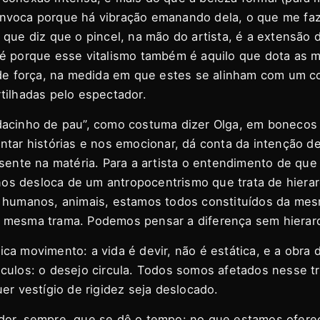
voca porque há vibração emanando dela, o que me faz
que diz que o pincel, na mão do artista, é a extensão 
é porque esse vitalismo também é aquilo que dota as m
 de força, na medida em que estes se alinham com um c
tilhadas pelo espectador.
dacinho de pau”, como costuma dizer Olga, em bonecos
ntar histórias e nos emocionar, dá conta da intenção d
sente na matéria. Para a artista o entendimento de que
 nos desloca de um antropocentrismo que trata de hiera
 humanos, animais, estamos todos constituídos da mes
 mesma trama. Podemos pensar a diferença sem hierarq
a movimento: a vida é devir, não é estática, e a obra d
culos: o desejo circula. Todos somos afetados nesse tr
er vestígio de rigidez seja deslocado.
or, sempre, que se dê o tempo: no que estamos ofere