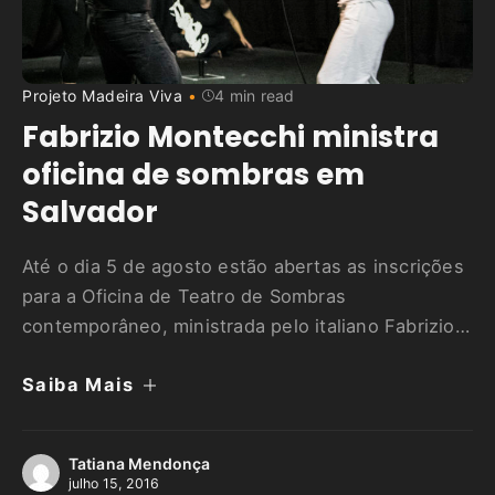
Projeto Madeira Viva
4 min read
Fabrizio Montecchi ministra
oficina de sombras em
Salvador
Até o dia 5 de agosto estão abertas as inscrições
para a Oficina de Teatro de Sombras
contemporâneo, ministrada pelo italiano Fabrizio
Montecchi, diretor de prestígio internacional e
Saiba Mais
encenador do Teatro Gioco Vita, uma das maiores
companhias de teatro de sombras da atualidade.
A oficina acontece entre os dias 24 e 29 de
Tatiana Mendonça
agosto, no …
julho 15, 2016