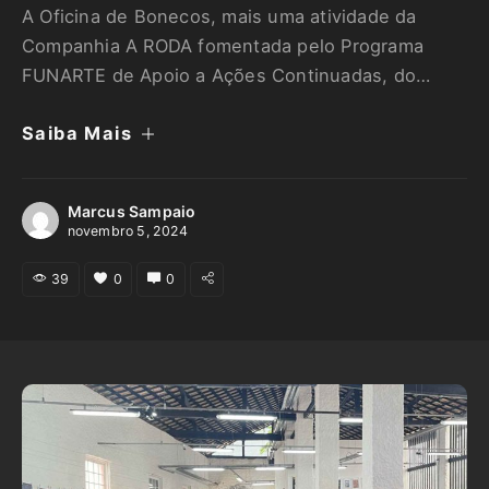
A Oficina de Bonecos, mais uma atividade da
Companhia A RODA fomentada pelo Programa
FUNARTE de Apoio a Ações Continuadas, do
Governo Federal, foi encerrada ontem, dia 03 de
Saiba Mais
novembro, no Museu de Arte da Bahia – MAB.
Com 21 participantes, a oficina, ministrada pela
artista visual Olga Gómez, teve o objetivo de
Marcus Sampaio
ensinar a …
novembro 5, 2024
39
0
0