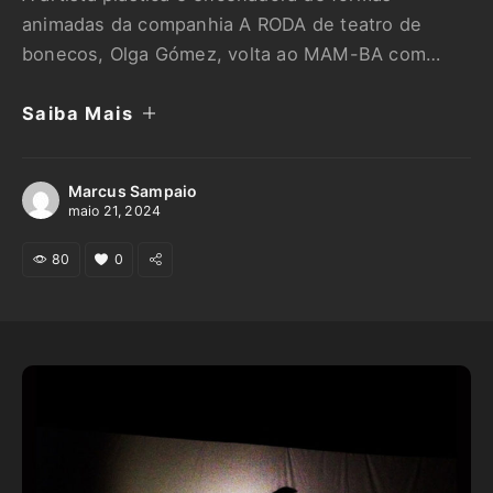
animadas da companhia A RODA de teatro de
bonecos, Olga Gómez, volta ao MAM-BA com
mais uma oficina de desenho gratuita de longa
Saiba Mais
duração. A atividade, que começou em abril e
segue durante todos os sábados até agosto de
2024, assemelha-se às oficinas ministradas pela
Marcus Sampaio
artista entre os …
maio 21, 2024
80
0